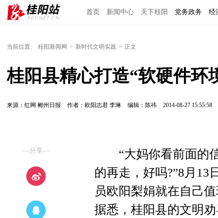
首页
新闻中心
天下桂阳
党务政务
经
当前位置:
桂阳新闻网
>
新时代文明实践
>
正文
桂阳县精心打造“软硬件环
来源：红网 郴州日报
作者：欧阳志君 李琳
编辑：陈祎
2014-08-27 15:55:58
—分享—
“大妈你看前面的信
的再走，好吗?”8月1
员欧阳梨娟就在自己值
据悉，桂阳县的文明劝