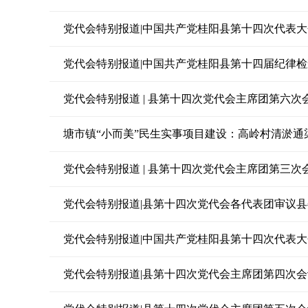
党代会特别报道|中国共产党桂阳县第十四次代表
党代会特别报道|中国共产党桂阳县第十四届纪律
党代会特别报道 | 县第十四次党代会主席团第六次
塘市镇“小而美”民生实事项目建设：高岭村清淤通
党代会特别报道 | 县第十四次党代会主席团第三次
党代会特别报道|县第十四次党代会各代表团审议
党代会特别报道|中国共产党桂阳县第十四次代表
党代会特别报道|县第十四次党代会主席团第四次