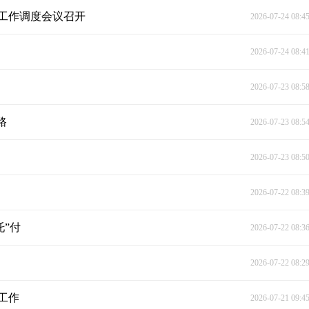
备工作调度会议召开
2026-07-24 08:4
2026-07-24 08:4
2026-07-23 08:5
路
2026-07-23 08:5
2026-07-23 08:5
2026-07-22 08:3
托”付
2026-07-22 08:3
2026-07-22 08:2
工作
2026-07-21 09:4