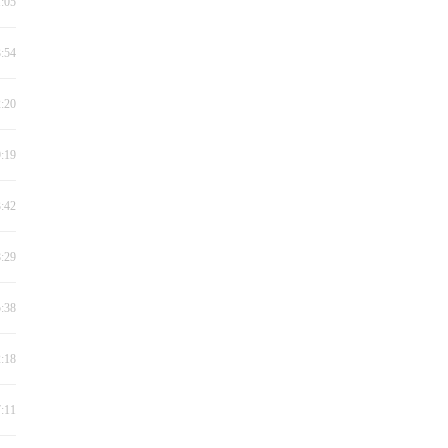
1:05
3:54
2:20
9:19
3:42
8:29
5:38
2:18
7:11