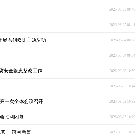
2026-08-05 08:4
2026-08-05 08:4
道开展系列双拥主题活动
2026-08-04 08:3
2026-08-04 08:3
防安全隐患整改工作
2026-08-03 10:5
2026-08-03 10:4
会第一次全体会议召开
2026-08-03 10:3
大会胜利闭幕
2026-08-03 10:2
实干 谱写新篇
2026-08-03 10:2