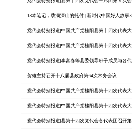
党代会特别报道|县第十四次党代会主席团第五次
18本笔记，载满深山的托付 | 新时代中国好人故事3
党代会特别报道|中国共产党桂阳县第十四次代表
党代会特别报道|中国共产党桂阳县第十四次代表
党代会特别报道|李富春等县委领导班子成员与各
贺雄主持召开十八届县政府第64次常务会议
党代会特别报道|中国共产党桂阳县第十四次代表
党代会特别报道| 中国共产党桂阳县第十四次代表
党代会特别报道|县第十四次党代会各代表团召开