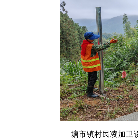
塘市镇村民凌加卫