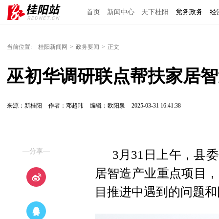
首页
新闻中心
天下桂阳
党务政务
经
当前位置:
桂阳新闻网
>
政务要闻
>
正文
巫初华调研联点帮扶家居智
来源：新桂阳
作者：邓超玮
编辑：欧阳泉
2025-03-31 16:41:38
—分享—
3月31日上午，县
居智造产业重点项目，
目推进中遇到的问题和