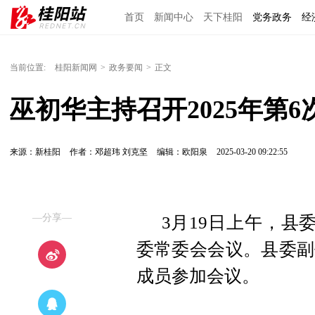
首页
新闻中心
天下桂阳
党务政务
经
当前位置:
桂阳新闻网
>
政务要闻
>
正文
巫初华主持召开2025年第
来源：新桂阳
作者：邓超玮 刘克坚
编辑：欧阳泉
2025-03-20 09:22:55
—分享—
3月19日上午，县
委常委会会议。县委副
成员参加会议。