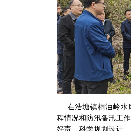
在浩塘镇桐油岭水
程情况和防汛备汛工作
好责，科学规划设计，