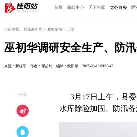
首页
新闻中心
天下桂阳
党务政务
经
当前位置:
桂阳新闻网
>
政务要闻
>
正文
巫初华调研安全生产、防汛
来源：新桂阳
作者：邓超玮
编辑：欧阳泉
2025-03-18 09:23:42
—分享—
3月17日上午，县
水库除险加固、防汛备