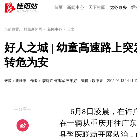
首页
新闻中心
天下桂阳
党务政务
经
当前位置:
桂阳新闻网
>
新闻中心
>
正文
好人之城 | 幼童高速路上
转危为安
来源：新桂阳
作者： 廖诗卉 何禹军 王湘好
编辑：欧阳泉
2025-06-13 14:41:1
—分享—
6月8日凌晨，在许
在一辆从重庆开往广东
县警医联动开展救治，