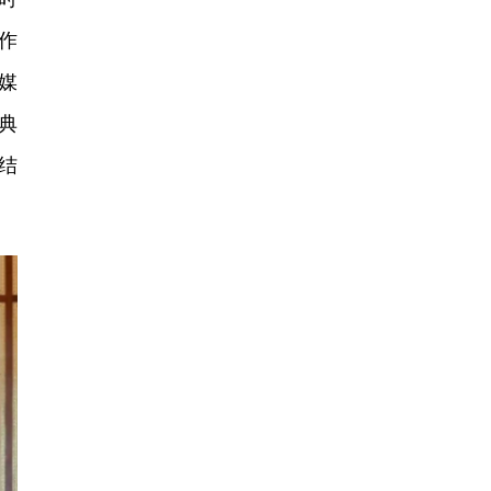
作
媒
典
结