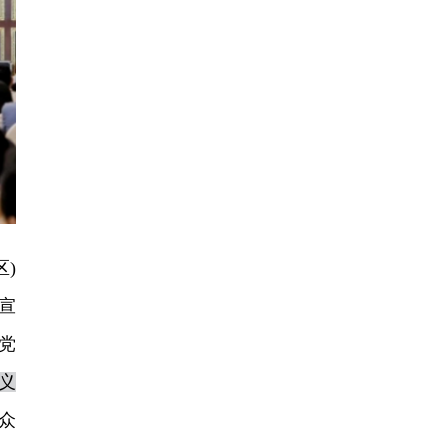
)
宣
党
义
众