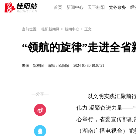
首页
新闻中心
天下桂阳
党务政务
经
当前位置:
桂阳新闻网
>
新闻中心
>
正文
“领航的旋律”走进全
来源：新桂阳
编辑：欧阳泉
2024-05-30 10:07:21
—分享—
以文明实践汇聚前行
伟力 凝聚奋进力量——
心举行，省委宣传部副
（湖南广播电视台）党