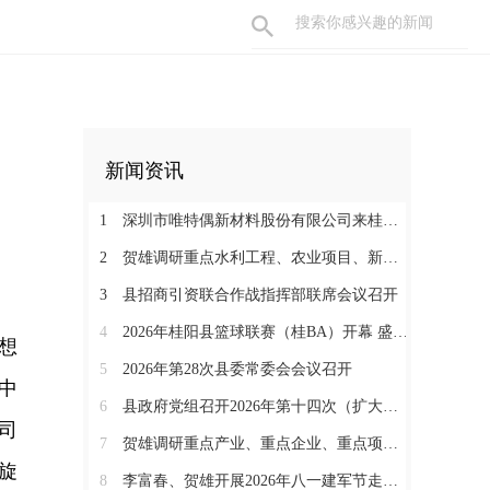
新闻资讯
1
深圳市唯特偶新材料股份有限公司来桂考察洽谈
2
贺雄调研重点水利工程、农业项目、新能源项目和督导防溺水安全等工作
3
县招商引资联合作战指挥部联席会议召开
4
2026年桂阳县篮球联赛（桂BA）开幕 盛夏赛事燃动体育热情
想
5
2026年第28次县委常委会会议召开
中
6
县政府党组召开2026年第十四次（扩大）会议
司
7
贺雄调研重点产业、重点企业、重点项目暨督导消防安全隐患整改工作
旋
8
李富春、贺雄开展2026年八一建军节走访慰问活动