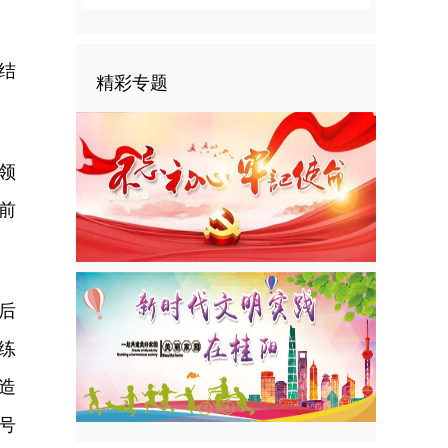
结
精彩专题
领
前
后
练
造
号