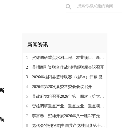
新闻资讯
1
贺雄调研重点水利工程、农业项目、新能源项目和督导防溺水安全等工作
2
县招商引资联合作战指挥部联席会议召开
3
2026年桂阳县篮球联赛（桂BA）开幕 盛夏赛事燃动体育热情
4
2026年第28次县委常委会会议召开
斯
5
县政府党组召开2026年第十四次（扩大）会议
6
贺雄调研重点产业、重点企业、重点项目暨督导消防安全隐患整改工作
7
李富春、贺雄开展2026年八一建军节走访慰问活动
航
8
党代会特别报道|中国共产党桂阳县第十四届委员会第一次全体会议召开