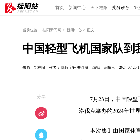
首页
新闻中心
天下桂阳
党务政务
经
当前位置:
桂阳新闻网
>
新闻中心
>
正文
中国轻型飞机国家队到
来源：新桂阳
作者： 欧阳宇轩 曹诗灏
编辑：欧阳泉
2024-07-25 1
—分享—
7月23日，中国轻
洛伐克举办的2024年
本次集训由国家体