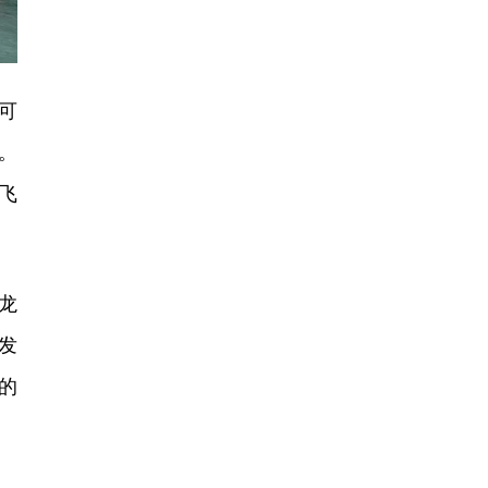
可
。
飞
龙
发
的