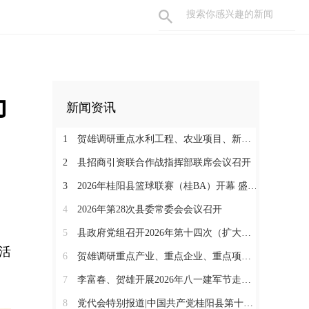
力
新闻资讯
1
贺雄调研重点水利工程、农业项目、新能源项目和督导防溺水安全等工作
2
县招商引资联合作战指挥部联席会议召开
3
2026年桂阳县篮球联赛（桂BA）开幕 盛夏赛事燃动体育热情
4
2026年第28次县委常委会会议召开
5
县政府党组召开2026年第十四次（扩大）会议
活
6
贺雄调研重点产业、重点企业、重点项目暨督导消防安全隐患整改工作
7
李富春、贺雄开展2026年八一建军节走访慰问活动
8
党代会特别报道|中国共产党桂阳县第十四届委员会第一次全体会议召开