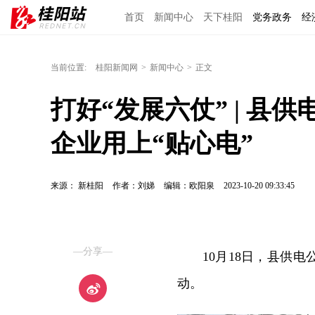
首页
新闻中心
天下桂阳
党务政务
经
当前位置:
桂阳新闻网
>
新闻中心
>
正文
打好“发展六仗” | 县
企业用上“贴心电”
来源： 新桂阳
作者：刘娣
编辑：欧阳泉
2023-10-20 09:33:45
—分享—
10月18日，县供
动。