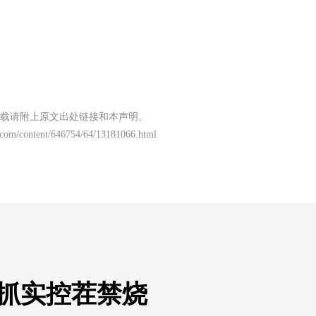
载请附上原文出处链接和本声明。
.com/content/646754/64/13181066.html
 抓实控茬禁烧