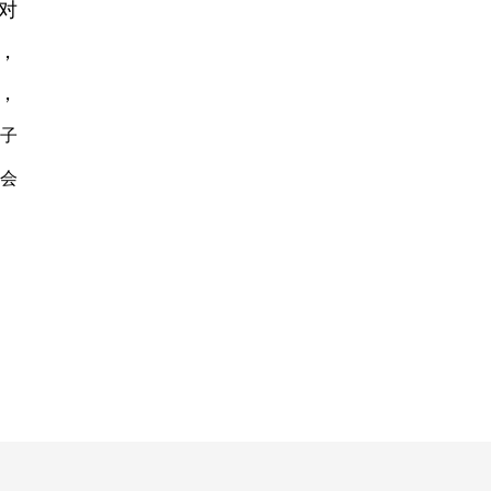
对
，
，
子
会