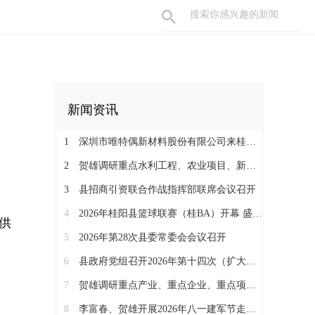
新闻资讯
1
深圳市唯特偶新材料股份有限公司来桂考察洽谈
2
贺雄调研重点水利工程、农业项目、新能源项目和督导防溺水安全等工作
3
县招商引资联合作战指挥部联席会议召开
4
2026年桂阳县篮球联赛（桂BA）开幕 盛夏赛事燃动体育热情
供
5
2026年第28次县委常委会会议召开
6
县政府党组召开2026年第十四次（扩大）会议
7
贺雄调研重点产业、重点企业、重点项目暨督导消防安全隐患整改工作
8
李富春、贺雄开展2026年八一建军节走访慰问活动