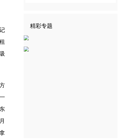
精彩专题
记
租
吸
方
一
东
月
能拿