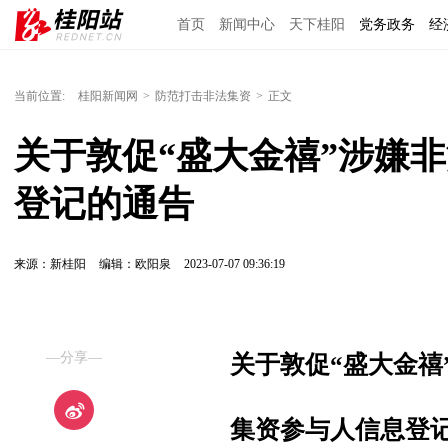
首页
新闻中心
天下桂阳
党务政务
经
当前位置:
桂阳新闻网
>
防范打击非法集资
>
正文
关于敦促“盛大金禧”涉嫌
登记的通告
来源：新桂阳
编辑：欧阳泉
2023-07-07 09:36:19
—分享—
关于敦促“盛大金禧
集资参与人
信息登