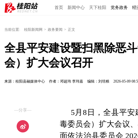
首页
新闻中心
天下桂阳
党务政务
经
当前位置:
桂阳新闻网
>
政务要闻
>
正文
全县平安建设暨扫黑除恶斗
会）扩大会议召开
来源：桂阳县融媒体中心
作者：邓超玮 李玮嘉
编辑：刘培粮
2026-05-09 08:5
—分享—
5月8日，全县平
毒委员会）扩大会议、
面依法治县委员会 20