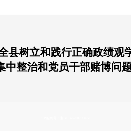
 全县树立和践行正确政绩观
集中整治和党员干部赌博问
ICP备案号：湘B1.B2-20070067-1