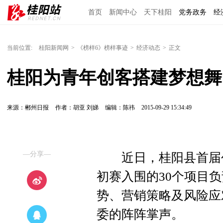
首页
新闻中心
天下桂阳
党务政务
经
当前位置:
桂阳新闻网
>
《榜样6》榜样事迹
>
经济动态
>
正文
桂阳为青年创客搭建梦想舞
来源：郴州日报
作者：胡亚 刘娣
编辑：陈祎
2015-09-29 15:34:49
—分享—
近日，桂阳县首届创
初赛入围的30个项目
势、营销策略及风险应
委的阵阵掌声。