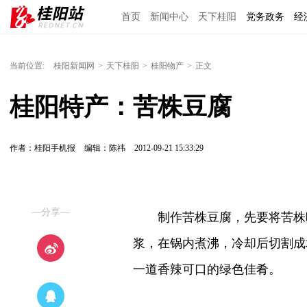
首页
新闻中心
天下桂阳
党务政务
经
当前位置:
桂阳新闻网
>
天下桂阳
>
桂阳物产
>
正文
桂阳特产：苦株豆腐
作者：桂阳手机报
编辑：陈祎
2012-09-21 15:33:29
—分享—
制作苦株豆腐，先要将苦株晒
浆，在锅内煮沸，冷却后切割成
一道香辣可口的绿色佳肴。