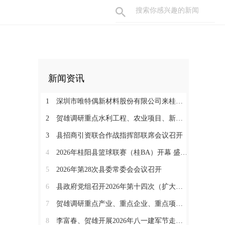
新闻资讯
1
深圳市唯特偶新材料股份有限公司来桂考察洽谈
2
贺雄调研重点水利工程、农业项目、新能源项目和督导防溺水安全等工作
3
县招商引资联合作战指挥部联席会议召开
4
2026年桂阳县篮球联赛（桂BA）开幕 盛夏赛事燃动体育热情
5
2026年第28次县委常委会会议召开
6
县政府党组召开2026年第十四次（扩大）会议
7
贺雄调研重点产业、重点企业、重点项目暨督导消防安全隐患整改工作
8
李富春、贺雄开展2026年八一建军节走访慰问活动