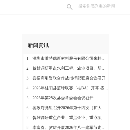
新闻资讯
1
深圳市唯特偶新材料股份有限公司来桂考察洽谈
2
贺雄调研重点水利工程、农业项目、新能源项目和督导防溺水安全等工作
3
县招商引资联合作战指挥部联席会议召开
4
2026年桂阳县篮球联赛（桂BA）开幕 盛夏赛事燃动体育热情
5
2026年第28次县委常委会会议召开
6
县政府党组召开2026年第十四次（扩大）会议
7
贺雄调研重点产业、重点企业、重点项目暨督导消防安全隐患整改工作
8
李富春、贺雄开展2026年八一建军节走访慰问活动