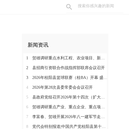
新闻资讯
1
贺雄调研重点水利工程、农业项目、新能源项目和督导防溺水安全等工作
2
县招商引资联合作战指挥部联席会议召开
3
2026年桂阳县篮球联赛（桂BA）开幕 盛夏赛事燃动体育热情
4
2026年第28次县委常委会会议召开
5
县政府党组召开2026年第十四次（扩大）会议
6
贺雄调研重点产业、重点企业、重点项目暨督导消防安全隐患整改工作
7
李富春、贺雄开展2026年八一建军节走访慰问活动
8
党代会特别报道|中国共产党桂阳县第十四届委员会第一次全体会议召开