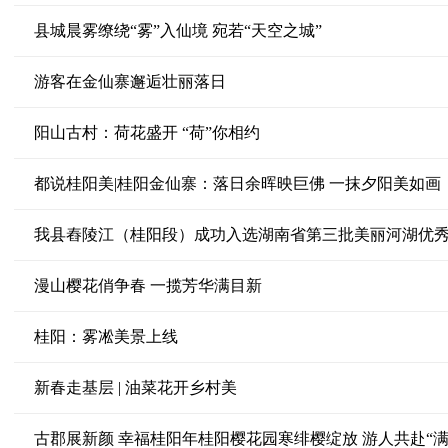
县城晨雾缭绕“雾”入仙境 宛若“天空之城”
游客在金仙寨邂逅壮丽落日
阳山古村：荷花盛开 “荷”你相约
都说桂阳美|桂阳金仙寨：落日余晖映巨佛 一抹夕阳美如画
我县舂陵江（桂阳段）成功入选湖南省第三批美丽河湖优
漫山樱花俏争春 一揽芳华满目新
桂阳：雾凇美景上线
新春走基层 | 油菜花开乡村美
古郡展新颜 幸福桂阳年桂阳樱花园寒绯樱绽放 游人共赴“满