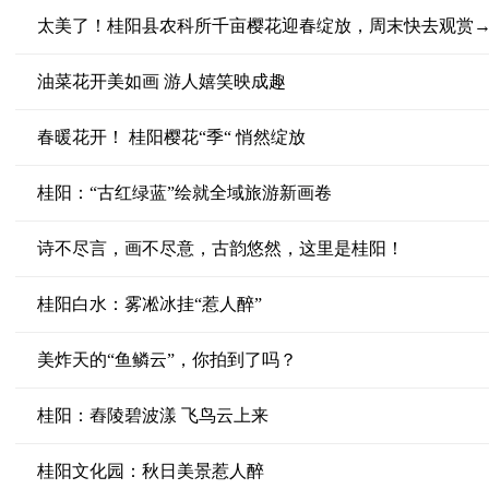
太美了！桂阳县农科所千亩樱花迎春绽放，周末快去观赏
油菜花开美如画 游人嬉笑映成趣
春暖花开！ 桂阳樱花“季“ 悄然绽放
桂阳：“古红绿蓝”绘就全域旅游新画卷
诗不尽言，画不尽意，古韵悠然，这里是桂阳！
桂阳白水：雾凇冰挂“惹人醉”
美炸天的“鱼鳞云”，你拍到了吗？
桂阳：舂陵碧波漾 飞鸟云上来
桂阳文化园：秋日美景惹人醉