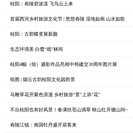
桂阳：舂陵碧波漾 飞鸟云上来
首届西河乡村旅游文化节 | 悠悠舂陵 湿地如画 山水如歌
桂阳：古郡蝶变展新颜
生态环境美 白鹭“戏”林间
桂阳4幅（组）摄影作品亮相中韩建交30周年图片展
组图 | 烟云古韵桂阳文化园胜景
马鞭草花开紫色浪漫 乡村旅游“景”上添“花”
不出桂阳也有好风景！春满扶苍山滴翠 映山红开缀山间~
舂陵江镇：南国牡丹盛开迎客来