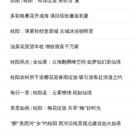
组图 | 桂阳：荷花绽放 美在当“夏”
多彩格桑花开成海 满目缤纷邂逅初夏
桂阳：薄雾轻纱笼蓉城 古城沐浴朝晖里
油菜花里望丰稔 增收致富千万家
桂阳风光 | 金仙寨：云海翻腾峰峦间 如梦似幻若仙境
桂阳农科所千亩樱花迎春雨绽放 吸引游客赴浪漫之约
每日一景 | 桂阳县：云雾缭绕 宛如仙境
美景如画 | 桂阳：梅花绽放 共享“梅”好时光
“醉”美西河“乡”约桂阳 西河沿线景观点建设如火如荼