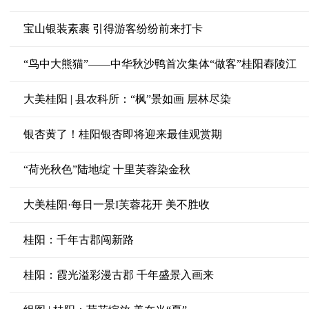
宝山银装素裹 引得游客纷纷前来打卡
“鸟中大熊猫”——中华秋沙鸭首次集体“做客”桂阳舂陵江
大美桂阳 | 县农科所：“枫”景如画 层林尽染
银杏黄了！桂阳银杏即将迎来最佳观赏期
“荷光秋色”陆地绽 十里芙蓉染金秋
大美桂阳·每日一景I芙蓉花开 美不胜收
桂阳：千年古郡闯新路
桂阳：霞光溢彩漫古郡 千年盛景入画来