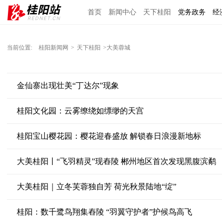
首页
新闻中心
天下桂阳
党务政务
经
当前位置:
桂阳新闻网
>
天下桂阳
>大美蓉城
金仙寨出现壮美“丁达尔”现象
桂阳文化园：云雾缭绕如缥缈的天宫
桂阳宝山樱花园：樱花迎春盛放 解锁春日浪漫新地标
大美桂阳丨“飞羽精灵”现舂陵 郴州地区首次发现黑腹滨鹬
大美桂阳｜立冬芙蓉独自芳 荷光秋景陆地“绽”
桂阳：数千鹭鸟翔集舂陵 “羽翼守护者”护候鸟高飞