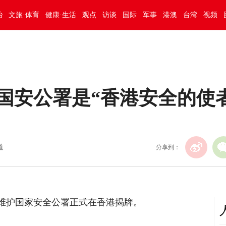
治
文旅·体育
健康·生活
观点
访谈
国际
军事
港澳
台湾
视频
国安公署是“香港安全的使者
道
分享到：
港维护国家安全公署正式在香港揭牌。