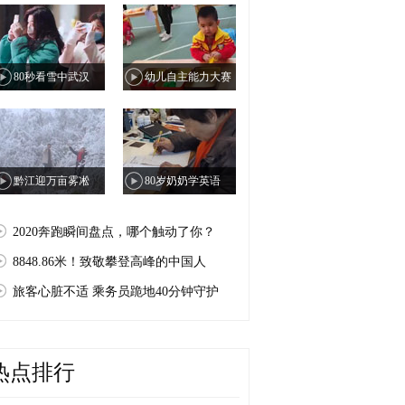
80秒看雪中武汉
幼儿自主能力大赛
黔江迎万亩雾凇
80岁奶奶学英语
2020奔跑瞬间盘点，哪个触动了你？
8848.86米！致敬攀登高峰的中国人
旅客心脏不适 乘务员跪地40分钟守护
热点排行